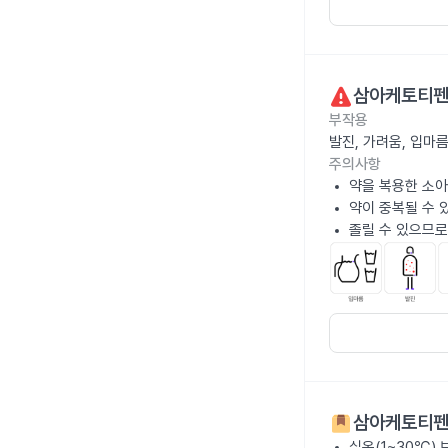
삼아케토티펜
부작용
발진, 가려움, 입마
주의사항
약을 복용한 소아
약이 중복될 수 
졸릴 수 있으므로
삼아케토티펜
실온(1~30℃)