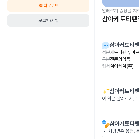
앱 다운로드
알레르기 증상을 치
삼아케토티펜정
로그인/가입
삼아케토티펜
성분
케토티펜 푸마르산
구분
전문의약품
업체
삼아제약(주)
삼아케토티펜
이 약은 알레르기, 
삼아케토티펜
처방받은 용법, 