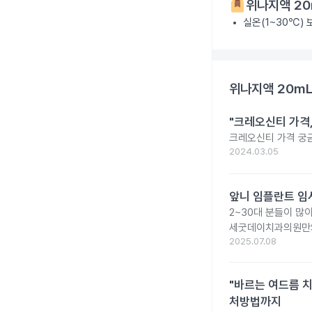
위나지액 20
실온(1~30℃)
위나지액 20mL
"크레오신티 가격
크레오신티 가격 궁
2024.03.05
앞니 임플란트 임
2~30대 분들이 많
세굿데이치과의원만의
2025.07.08
"바르는 여드름 치
처방법까지