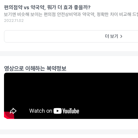
편의점약 vs 약국약, 뭐가 더 효과 좋을까?
보기엔 비슷해 보이는 편의점 안전상비약과 약국약, 정확한 차이 비교해 드
2022.11.02
keyboard_arrow_right
더 보기
영상으로 이해하는 복약정보