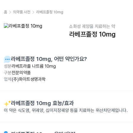
홈
의약품 사전
라베프졸정 10mg
소화성 궤양을 치료하는 약
라베프졸정 10mg
라베프졸정 10mg
, 어떤 약인가요?
성분
라베프라졸 나트륨 10mg
구분
전문의약품
업체
(주)화이트생명과학
라베프졸정 10mg
효능/효과
이 약은 식도염, 위궤양, 십이지장궤양 등을 치료하는 위산차단제입니다.