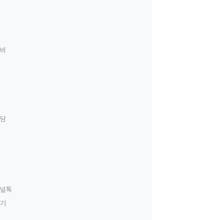
료비
상담
널톡
하기