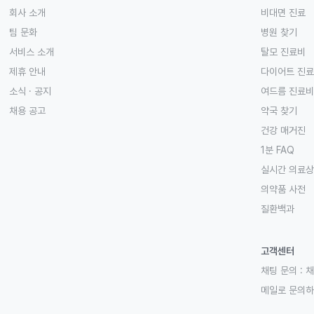
회사 소개
비대면 진료
팀 문화
병원 찾기
서비스 소개
탈모 진료비
제휴 안내
다이어트 진
소식 · 공지
여드름 진료비
채용 공고
약국 찾기
건강 매거진
1분 FAQ
실시간 의료
의약품 사전
질환백과
고객센터
채팅 문의 :
채
메일로 문의