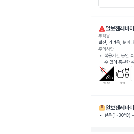
알보젠레바미
부작용
발진, 가려움, 눈이
주의사항
복용기간 동안 속
수 있어 충분한 
알보젠레바미
실온(1~30℃)