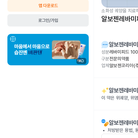
앱 다운로드
소화성 궤양을 치료
알보젠레바미피
로그인/가입
알보젠레바미
성분
레바미피드 10
구분
전문의약품
AD
업체
알보젠코리아(주
알보젠레바미
이 약은 위궤양, 위
알보젠레바미
처방받은 용법, 