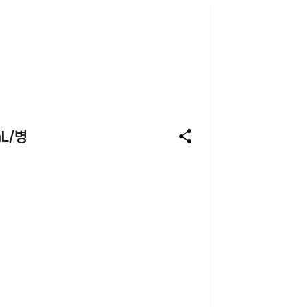
share
L/병