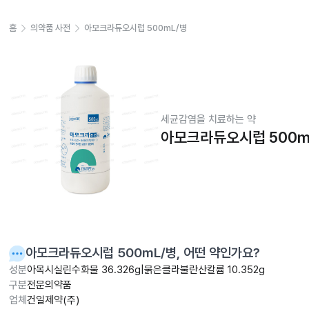
홈
의약품 사전
아모크라듀오시럽 500mL/병
세균감염을 치료하는 약
아모크라듀오시럽 500m
아모크라듀오시럽 500mL/병
, 어떤 약인가요?
성분
아목시실린수화물 36.326g|묽은클라불란산칼륨 10.352g
구분
전문의약품
업체
건일제약(주)