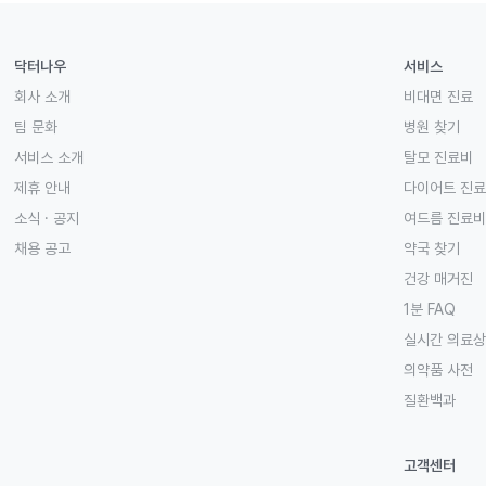
닥터나우
서비스
회사 소개
비대면 진료
팀 문화
병원 찾기
서비스 소개
탈모 진료비
제휴 안내
다이어트 진
소식 · 공지
여드름 진료비
채용 공고
약국 찾기
건강 매거진
1분 FAQ
실시간 의료
의약품 사전
질환백과
고객센터