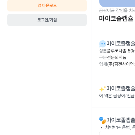
앱 다운로드
곰팡이균 감염을 치
마이코졸캡슐 
로그인/가입
마이코졸캡슐
성분
플루코나졸 50
구분
전문의약품
업체
(주)팜젠사이언
마이코졸캡슐
이 약은 곰팡이(진균
마이코졸캡슐
처방받은 용법, 