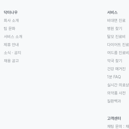
닥터나우
서비스
회사 소개
비대면 진료
팀 문화
병원 찾기
서비스 소개
탈모 진료비
제휴 안내
다이어트 진
소식 · 공지
여드름 진료비
채용 공고
약국 찾기
건강 매거진
1분 FAQ
실시간 의료
의약품 사전
질환백과
고객센터
채팅 문의 :
채