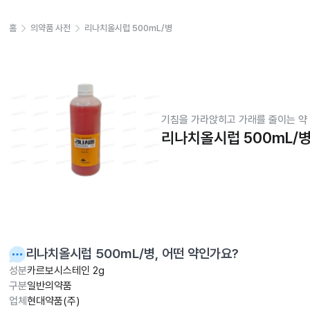
홈
의약품 사전
리나치올시럽 500mL/병
기침을 가라앉히고 가래를 줄이는 약
리나치올시럽 500mL/
리나치올시럽 500mL/병
, 어떤 약인가요?
성분
카르보시스테인 2g
구분
일반의약품
업체
현대약품(주)