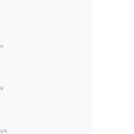
료비
상담
널톡