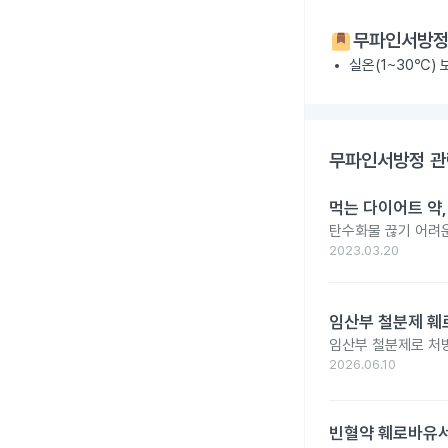
무파인서방
실온(1~30℃)
무파인서방정
관
먹는 다이어트 약
탄수화물 끊기 어려운
2023.03.20
임산부 철분제 훼로
임산부 철분제로 처
2026.06.10
빈혈약 훼로바유서