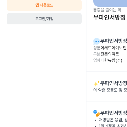
앱 다운로드
통증을 줄이는 약
무파인서방정
로그인/가입
무파인서방
성분
아세트아미노펜 
구분
전문의약품
업체
대한뉴팜(주)
무파인서방
이 약은 중등도 및 
무파인서방
처방받은 용법, 
1일 4정을 초과