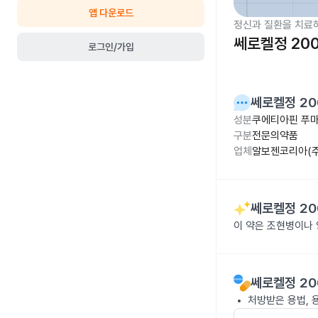
앱 다운로드
정신과 질환을 치료
쎄로켈정 20
로그인/가입
쎄로켈정 20
성분
쿠에티아핀 푸마
구분
전문의약품
업체
알보젠코리아(주
쎄로켈정 20
이 약은 조현병이나
쎄로켈정 20
처방받은 용법, 