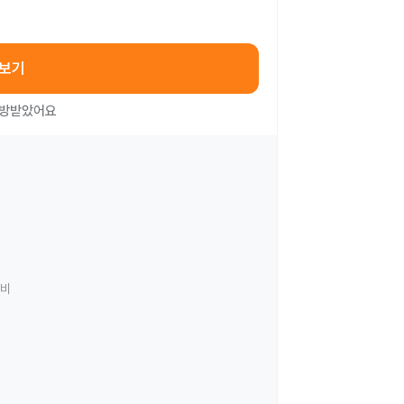
아보기
처방받았어요
료비