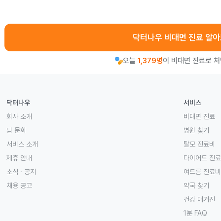
닥터나우 비대면 진료 알
오늘
1,379명
이 비대면 진료로 
닥터나우
서비스
회사 소개
비대면 진료
팀 문화
병원 찾기
서비스 소개
탈모 진료비
제휴 안내
다이어트 진
소식 · 공지
여드름 진료비
채용 공고
약국 찾기
건강 매거진
1분 FAQ