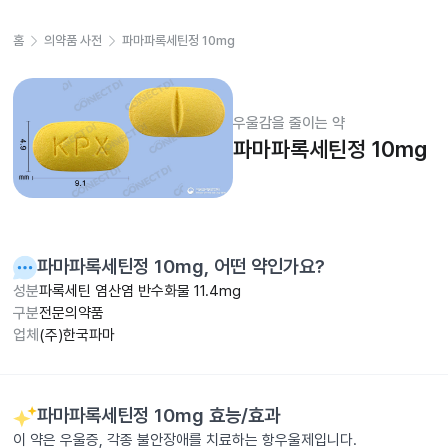
홈
의약품 사전
파마파록세틴정 10mg
우울감을 줄이는 약
파마파록세틴정 10mg
파마파록세틴정 10mg
, 어떤 약인가요?
성분
파록세틴 염산염 반수화물 11.4mg
구분
전문의약품
업체
(주)한국파마
파마파록세틴정 10mg
효능/효과
이 약은 우울증, 각종 불안장애를 치료하는 항우울제입니다.