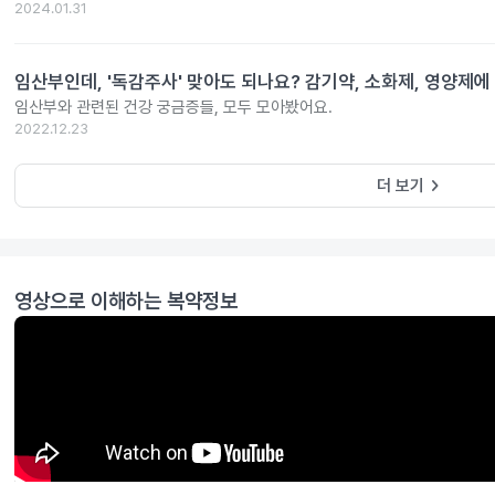
2024.01.31
임산부인데, '독감주사' 맞아도 되나요? 감기약, 소화제, 영양제에
임산부와 관련된 건강 궁금증들, 모두 모아봤어요.
2022.12.23
keyboard_arrow_right
더 보기
영상으로 이해하는 복약정보