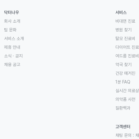
닥터나우
서비스
회사 소개
비대면 진료
팀 문화
병원 찾기
서비스 소개
탈모 진료비
제휴 안내
다이어트 진
소식 · 공지
여드름 진료비
채용 공고
약국 찾기
건강 매거진
1분 FAQ
실시간 의료
의약품 사전
질환백과
고객센터
채팅 문의 :
채