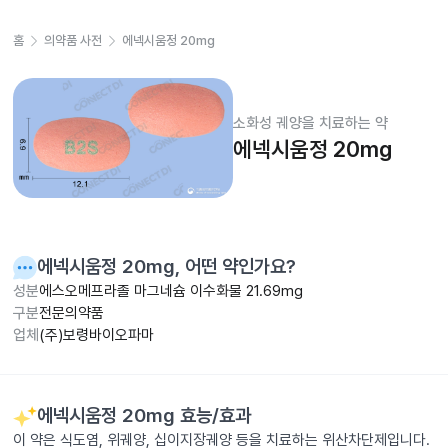
홈
의약품 사전
에넥시움정 20mg
소화성 궤양을 치료하는 약
에넥시움정 20mg
에넥시움정 20mg
, 어떤 약인가요?
성분
에스오메프라졸 마그네슘 이수화물 21.69mg
구분
전문의약품
업체
(주)보령바이오파마
에넥시움정 20mg
효능/효과
이 약은 식도염, 위궤양, 십이지장궤양 등을 치료하는 위산차단제입니다.