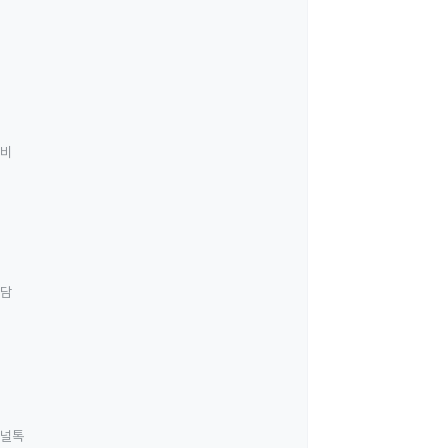
료비
상담
널톡