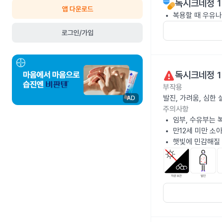
독시크네정 1
앱 다운로드
복용할 때 우유나
로그인/가입
독시크네정 1
부작용
발진, 가려움, 심한
AD
주의사항
임부, 수유부는 
만12세 미만 소
햇빛에 민감해질 