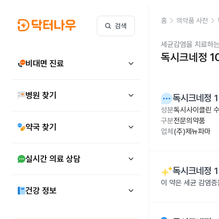
홈
의약품 사전
검색
세균감염을 치료하는
독시크네정 1
비대면 진료
병원 찾기
독시크네정 1
성분
독시사이클린 수
구분
전문의약품
약국 찾기
업체
(주)제뉴파마
실시간 의료 상담
독시크네정 1
이 약은 세균 감염
건강 정보