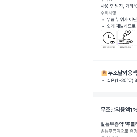
사용 후 발진, 가려
주의사항
무좀 부위가 아닌
쉽게 재발하므로
무조날외용액1
실온(1~30℃)
무조날외용액1%
발톱무좀약 '주블리
발톱무좀약으로 유명