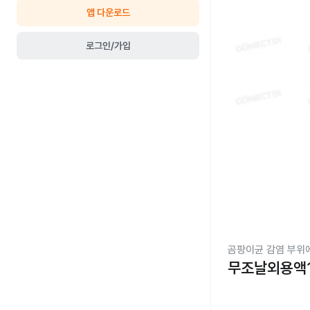
앱 다운로드
로그인/가입
곰팡이균 감염 부위
무조날외용액1