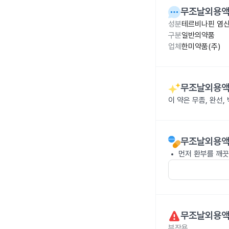
무조날외용액1
성분
테르비나핀 염산
구분
일반의약품
업체
한미약품(주)
무조날외용액1
이 약은 무좀, 완선
무조날외용액1
먼저 환부를 깨끗
무조날외용액1
부작용