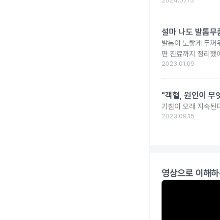
2024.07.15
설마 나도 발톱무좀
발톱이 노랗게 두꺼워
면 진료까지 정리했
2023.01.09
"객혈, 원인이 무
기침이 오래 지속된다
2023.09.15
영상으로 이해하