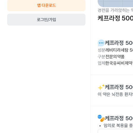
앱 다운로드
경련을 가라앉히는 
케프라정 50
로그인/가입
케프라정 50
성분
레비티라세탐 5
구분
전문의약품
업체
한국유씨비제약(
케프라정 50
이 약은 뇌전증 환자
케프라정 50
임의로 복용을 중