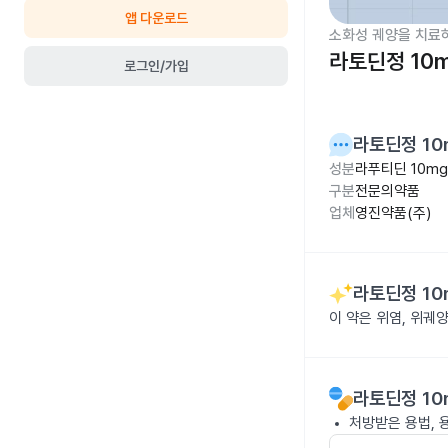
앱 다운로드
소화성 궤양을 치료
라토딘정 10
로그인/가입
라토딘정 10
성분
라푸티딘 10mg
구분
전문의약품
업체
영진약품(주)
라토딘정 10
이 약은 위염, 위궤
라토딘정 10
처방받은 용법, 