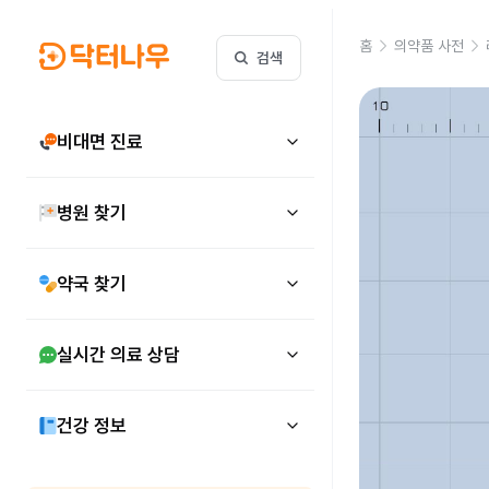
홈
의약품 사전
검색
비대면 진료
병원 찾기
약국 찾기
실시간 의료 상담
건강 정보