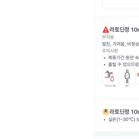
라토딘정 10
부작용
발진, 가려움, 비정
주의사항
복용기간 동안 속
졸릴 수 있으므로
라토딘정 10
실온(1~30℃)