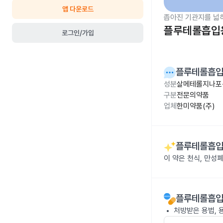
앱 다운로드
좁아진 기관지를 넓
플루테롤흡입용
로그인/가입
플루테롤흡입용
성분
살메테롤지나포산
구분
전문의약품
업체
한미약품(주)
플루테롤흡입용
이 약은 천식, 만성
플루테롤흡입용
처방받은 용법, 