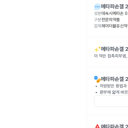
메타파손겔 2
성분
데속시메타손 0
구분
전문의약품
업체
제이더블유신약(
메타파손겔 2
이 약은 접촉피부염,
메타파손겔 2
처방받은 용법과 
환부에 얇게 바르
메타파손겔 2