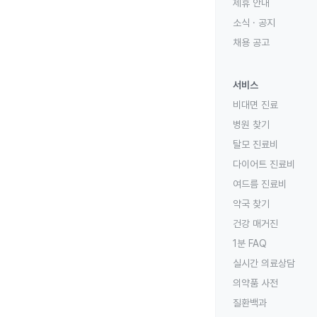
제휴 안내
소식 · 공지
채용 공고
서비스
비대면 진료
병원 찾기
탈모 진료비
다이어트 진료비
여드름 진료비
약국 찾기
건강 매거진
1분 FAQ
실시간 의료상담
의약품 사전
질환백과