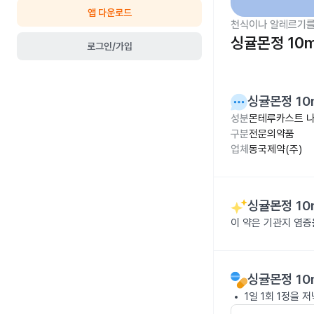
앱 다운로드
천식이나 알레르기를
싱귤몬정 10
로그인/가입
싱귤몬정 10
성분
몬테루카스트 나
구분
전문의약품
업체
동국제약(주)
싱귤몬정 10
이 약은 기관지 염증
싱귤몬정 10
1일 1회 1정을 