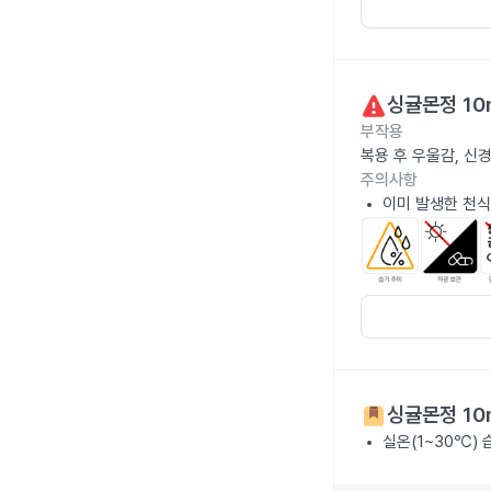
싱귤몬정 10
부작용
복용 후 우울감, 신
주의사항
이미 발생한 천식
싱귤몬정 10
실온(1~30℃)