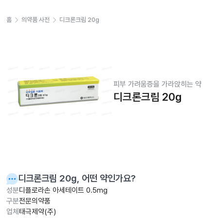
홈
의약품 사전
디크론크림 20g
피부 가려움증을 가라앉히는 약
디크론크림 20g
디크론크림 20g
, 어떤 약인가요?
성분
디플로라손 아세테이트 0.5mg
구분
전문의약품
업체
태극제약(주)