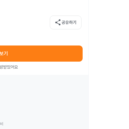
share
공유하기
아보기
처방받았어요
료비