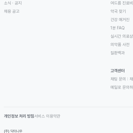
소식 · 공지
여드름 진료비
채용 공고
약국 찾기
건강 매거진
1분 FAQ
실시간 의료
의약품 사전
질환백과
고객센터
채팅 문의 :
채
메일로 문의
개인정보 처리 방침
서비스 이용약관
(주) 닥터나우