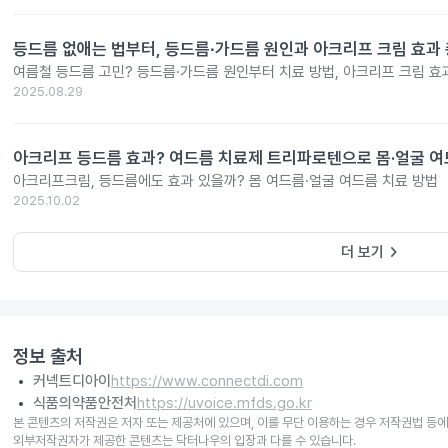
등드름 없애는 법부터, 등드름∙가드름 원인과 아크리프 크림 효과
여름철 등드름 고민? 등드름·가드름 원인부터 치료 방법, 아크리프 크림 효
2025.08.29
아크리프 등드름 효과? 여드름 치료제 트리파로텐으로 몸·얼굴 여
아크리프크림, 등드름에도 효과 있을까? 몸 여드름·얼굴 여드름 치료 방법
2025.10.02
keyboard_arrow_right
더 보기
정보 출처
커넥트디아이
https://www.connectdi.com
식품의약품안전처
https://uvoice.mfds.go.kr
본 콘텐츠의 저작권은 저자 또는 제공처에 있으며, 이를 무단 이용하는 경우 저작권법 등에
외부저작권자가 제공한 콘텐츠는 닥터나우의 입장과 다를 수 있습니다.