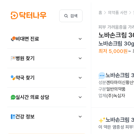
홈
의약품 사전
검색
피부 가려움증을 가
노바손크림 3
비대면 진료
노바손크림 30
최저
5,000원
~
병원 찾기
노바손크림 3
약국 찾기
성분
겐타마이신황산염
구분
일반의약품
업체
(주)녹십자
실시간 의료 상담
건강 정보
노바손크림 3
이 약은 염증성 피