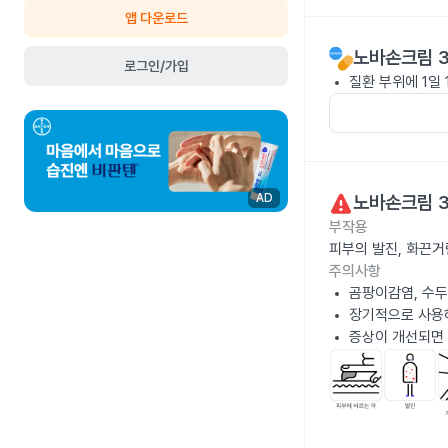
앱 다운로드
노바손크림 3
로그인/가입
질환 부위에 1일
노바손크림 3
AD
부작용
피부의 발진, 화끈거
주의사항
곰팡이감염, 수두
장기적으로 사용하
증상이 개선되면 