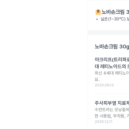
노바손크림 3
실온(1~30℃)
노바손크림 30
아크리프(트리파로텐
대 레티노이드의 
최신 4세대 레티노이
요.
2025.09.12
주사피부염 치료제 
수란트라는 모낭충에 
한 사용법, 부작용,
2025.12.11