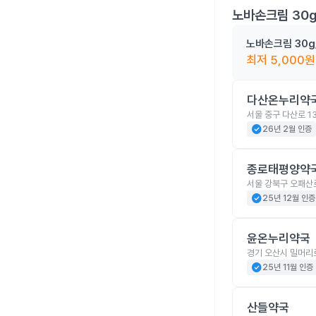
노바손크림 30
노바손크림 30g
최저
5,000
원
다산온누리약
서울 중구 다산로 13
check_circle
26년 2월 인증
종로태평양약
서울 강북구 오패산로
check_circle
25년 12월 인증
윤온누리약국
경기 오산시 밀머리로
check_circle
25년 11월 인증
산들약국