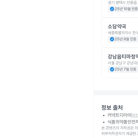
경기 평택시 안중읍 
check_circle
25년 10월 인증
소담약국
세종특별자치시 한누
check_circle
25년 9월 인증
강남옵티마정
서울 강남구 강남대로
check_circle
25년 7월 인증
정보 출처
커넥트디아이
ht
식품의약품안전
본 콘텐츠의 저작권은 저
외부저작권자가 제공한 