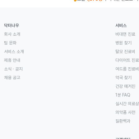
닥터나우
서비스
회사 소개
비대면 진료
팀 문화
병원 찾기
서비스 소개
탈모 진료비
제휴 안내
다이어트 진
소식 · 공지
여드름 진료비
채용 공고
약국 찾기
건강 매거진
1분 FAQ
실시간 의료
의약품 사전
질환백과