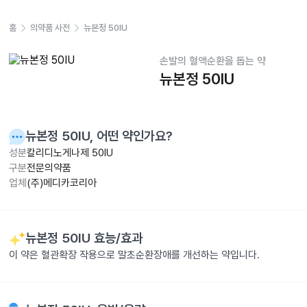
홈
의약품 사전
뉴본정 50IU
손발의 혈액순환을 돕는 약
뉴본정 50IU
뉴본정 50IU
, 어떤 약인가요?
성분
칼리디노게나제 50IU
구분
전문의약품
업체
(주)메디카코리아
뉴본정 50IU
효능/효과
이 약은 혈관확장 작용으로 말초순환장애를 개선하는 약입니다.