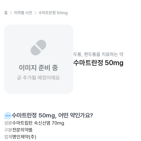
홈
의약품 사전
수마트란정 50mg
두통, 편두통을 치료하는 약
수마트란정 50mg
수마트란정 50mg
, 어떤 약인가요?
성분
수마트립탄 숙신산염 70mg
구분
전문의약품
업체
명인제약(주)