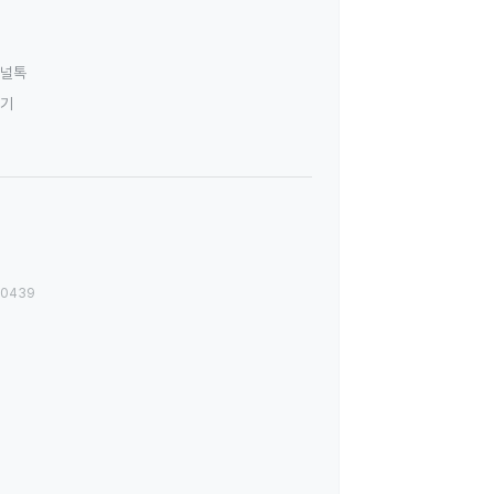
널톡
하기
00439