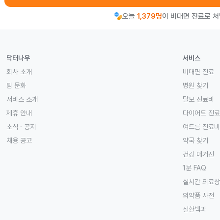
오늘
1,379명
이 비대면 진료로 
닥터나우
서비스
회사 소개
비대면 진료
팀 문화
병원 찾기
서비스 소개
탈모 진료비
제휴 안내
다이어트 진
소식 · 공지
여드름 진료비
채용 공고
약국 찾기
건강 매거진
1분 FAQ
실시간 의료
의약품 사전
질환백과