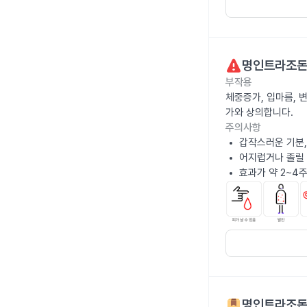
명인트라조돈
부작용
체중증가, 입마름, 변
가와 상의합니다.
주의사항
갑작스러운 기분,
어지럽거나 졸릴 
효과가 약 2~4
명인트라조돈