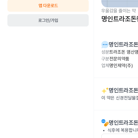
앱 다운로드
우울감을 줄이는 약
명인트라조돈캡
로그인/가입
명인트라조돈
성분
트라조돈 염산염
구분
전문의약품
업체
명인제약(주)
명인트라조돈
이 약은 신경전달물
명인트라조돈
식후에 복용합니