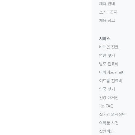
제휴 안내
소식 · 공지
채용 공고
서비스
비대면 진료
병원 찾기
탈모 진료비
다이어트 진료비
여드름 진료비
약국 찾기
건강 매거진
1분 FAQ
실시간 의료상담
의약품 사전
질환백과