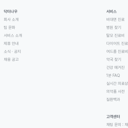
닥터나우
서비스
회사 소개
비대면 진료
팀 문화
병원 찾기
서비스 소개
탈모 진료비
제휴 안내
다이어트 진
소식 · 공지
여드름 진료비
채용 공고
약국 찾기
건강 매거진
1분 FAQ
실시간 의료
의약품 사전
질환백과
고객센터
채팅 문의 :
채