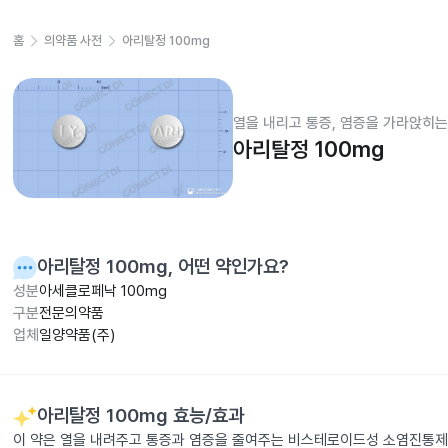
홈
의약품 사전
아리탈정 100mg
열을 내리고 통증, 염증을 가라앉히는
아리탈정 100mg
아리탈정 100mg
, 어떤 약인가요?
성분
아세클로페낙 100mg
구분
전문의약품
업체
일양약품(주)
아리탈정 100mg
효능/효과
이 약은 열을 내려주고 통증과 염증을 줄여주는 비스테로이드성 소염진통제