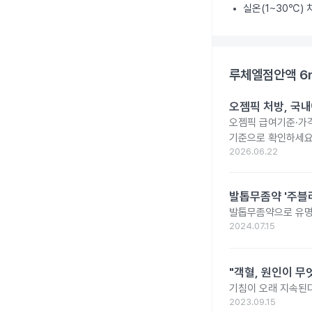
실온(1~30℃)
루체엘점안액 6
오젬픽 처방, 국내
오젬픽 급여기준·가격
기준으로 확인하세요
2026.06.22
발톱무좀약 '주블리
발톱무좀약으로 유명
2024.07.15
"객혈, 원인이 무
기침이 오래 지속된다
2023.09.15