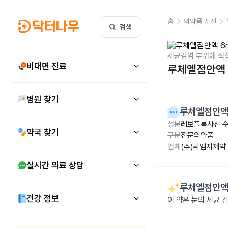
홈
의약품 사전
검색
세균감염 부위에 직
비대면 진료
루체엘점안액 
병원 찾기
루체엘점안액
성분
레보플록사신 수
약국 찾기
구분
전문의약품
업체
(주)씨엠지제약
실시간 의료 상담
루체엘점안액
건강 정보
이 약은 눈의 세균 