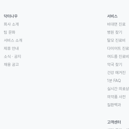
닥터나우
서비스
회사 소개
비대면 진료
팀 문화
병원 찾기
서비스 소개
탈모 진료비
제휴 안내
다이어트 진
소식 · 공지
여드름 진료비
채용 공고
약국 찾기
건강 매거진
1분 FAQ
실시간 의료
의약품 사전
질환백과
고객센터