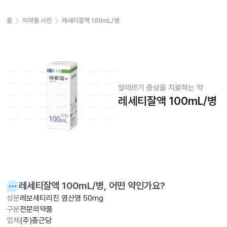
홈
의약품 사전
레세티잘액 100mL/병
알레르기 증상을 치료하는 약
레세티잘액 100mL/병
레세티잘액 100mL/병
, 어떤 약인가요?
성분
레보세티리진 염산염 50mg
구분
전문의약품
업체
(주)종근당