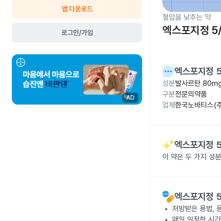
앱 다운로드
혈압을 낮추는 약
엑스포지정 5
로그인/가입
엑스포지정 5
성분
발사르탄 80m
구분
전문의약품
AD
업체
한국노바티스(주
엑스포지정 5
이 약은 두 가지 
엑스포지정 5
처방받은 용법, 
매일 일정한 시간