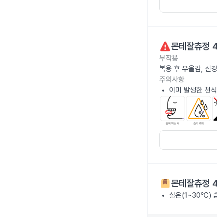
몬테잘츄정 
부작용
복용 후 우울감, 신
주의사항
이미 발생한 천식
몬테잘츄정 
실온(1~30℃)