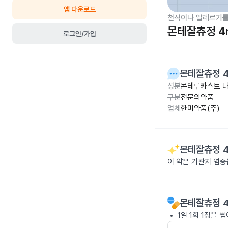
앱 다운로드
천식이나 알레르기를
몬테잘츄정 4
로그인/가입
몬테잘츄정 
성분
몬테루카스트 나트
구분
전문의약품
업체
한미약품(주)
몬테잘츄정 
이 약은 기관지 염증
몬테잘츄정 
1일 1회 1정을 