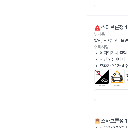
스타브론정 1
부작용
발진, 식욕부진, 불
주의사항
어지럽거나 졸릴 
지난 2주이내에 
효과가 약 2~4
스타브론정 1
실온(1~30℃)