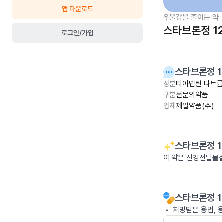
앱 다운로드
우울감을 줄이는 약
스타브론정 12
로그인/가입
스타브론정 1
성분
티아넵틴 나트륨 
구분
전문의약품
업체
제일약품(주)
스타브론정 1
이 약은 신경전달물
스타브론정 1
처방받은 용법, 