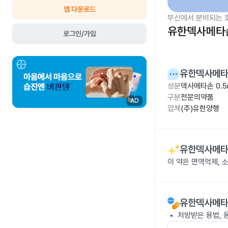
앱 다운로드
부신에서 분비되는 
유한덱사메타손
로그인/가입
유한덱사메타손
성분
덱사메타손 0.5
구분
전문의약품
AD
업체
(주)유한양행
유한덱사메타손
이 약은 면역억제,
유한덱사메타손
처방받은 용법, 