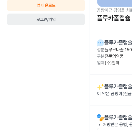
앱 다운로드
곰팡이균 감염을 치
플루카졸캡슐 
로그인/가입
플루카졸캡슐
성분
플루코나졸 15
구분
전문의약품
업체
(주)일화
플루카졸캡슐
이 약은 곰팡이(진균
플루카졸캡슐
처방받은 용법, 