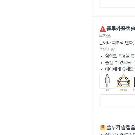
플루카졸캡슐
부작용
눈이나 피부색 변화,
주의사항
임의로 복용을 중
졸릴 수 있으므로
태아에게 유해할 
플루카졸캡슐
실온(1~30℃)