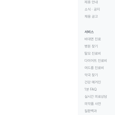
제휴 안내
소식 · 공지
채용 공고
서비스
비대면 진료
병원 찾기
탈모 진료비
다이어트 진료비
여드름 진료비
약국 찾기
건강 매거진
1분 FAQ
실시간 의료상담
의약품 사전
질환백과