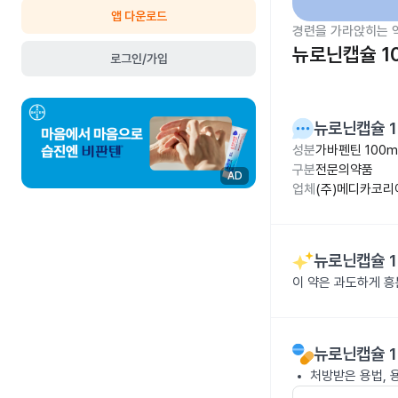
앱 다운로드
경련을 가라앉히는 
뉴로닌캡슐 1
로그인/가입
뉴로닌캡슐 1
성분
가바펜틴 100m
구분
전문의약품
AD
업체
(주)메디카코리
뉴로닌캡슐 1
이 약은 과도하게 
뉴로닌캡슐 1
처방받은 용법, 