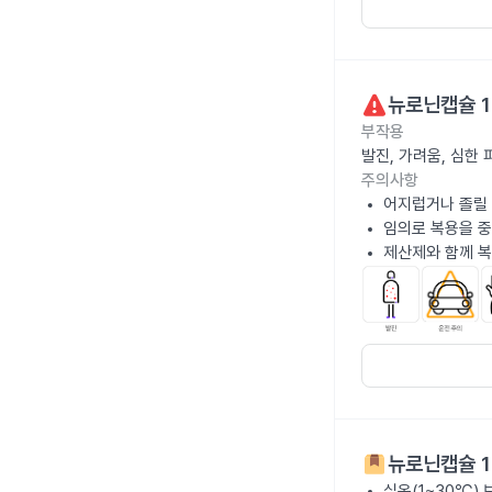
뉴로닌캡슐 1
부작용
발진, 가려움, 심한 
주의사항
어지럽거나 졸릴 
임의로 복용을 중
제산제와 함께 복
뉴로닌캡슐 1
실온(1~30℃)