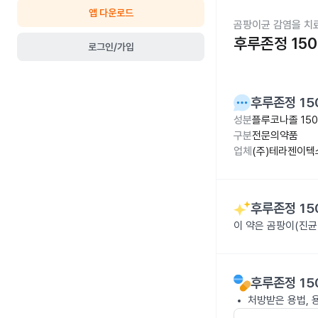
앱 다운로드
곰팡이균 감염을 치
후루존정 15
로그인/가입
후루존정 15
성분
플루코나졸 15
구분
전문의약품
업체
(주)테라젠이텍
후루존정 15
이 약은 곰팡이(진균
후루존정 15
처방받은 용법, 