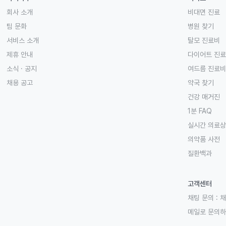
회사 소개
비대면 진료
팀 문화
병원 찾기
서비스 소개
탈모 진료비
제휴 안내
다이어트 진
소식 · 공지
여드름 진료비
채용 공고
약국 찾기
건강 매거진
1분 FAQ
실시간 의료
의약품 사전
질환백과
고객센터
채팅 문의 :
채
메일로 문의