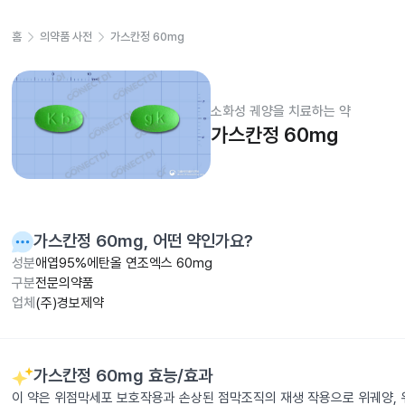
홈
의약품 사전
가스칸정 60mg
소화성 궤양을 치료하는 약
가스칸정 60mg
가스칸정 60mg
, 어떤 약인가요?
성분
애엽95%에탄올 연조엑스 60mg
구분
전문의약품
업체
(주)경보제약
가스칸정 60mg
효능/효과
이 약은 위점막세포 보호작용과 손상된 점막조직의 재생 작용으로 위궤양, 