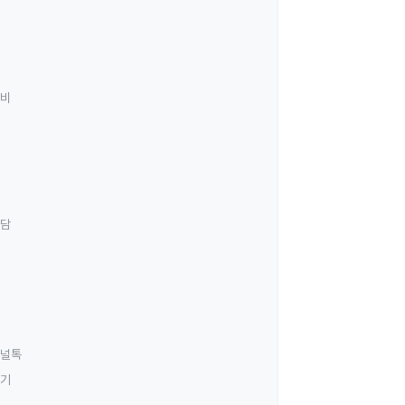
료비
상담
널톡
하기