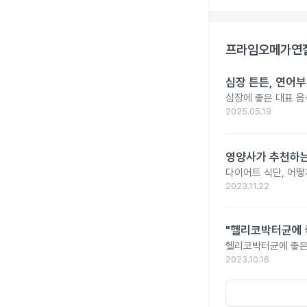
프라임오메가연질
심장 튼튼, 연어부
심장에 좋은 대표 음
2025.05.19
영양사가 추천하는
다이어트 식단, 어
2023.11.22
"헬리코박터균에 
헬리코박터균에 좋은
2023.10.16