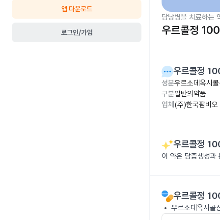
앱 다운로드
담낭병을 치료하는 
우르콜정 10
로그인/가입
우르콜정 10
성분
우르소데옥시콜산
구분
일반의약품
업체
(주)한국팜비오
우르콜정 10
이 약은 담즙생성과
우르콜정 10
우르소데옥시콜산으