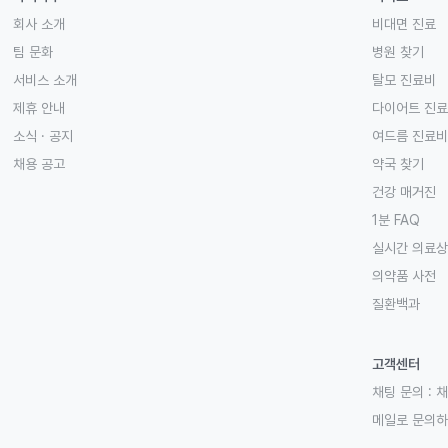
회사 소개
비대면 진료
팀 문화
병원 찾기
서비스 소개
탈모 진료비
제휴 안내
다이어트 진
소식 · 공지
여드름 진료비
채용 공고
약국 찾기
건강 매거진
1분 FAQ
실시간 의료
의약품 사전
질환백과
고객센터
채팅 문의 :
채
메일로 문의