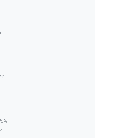
료비
상담
널톡
하기