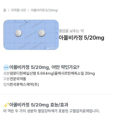
홈
의약품 사전
아몰비카정 5/20mg
혈압을 낮추는 약
아몰비카정 5/20mg
아몰비카정 5/20mg
, 어떤 약인가요?
성분
암로디핀베실산염 6.944mg|올메사르탄메독소밀 20mg
구분
전문의약품
업체
한국휴텍스제약(주)
아몰비카정 5/20mg
효능/효과
이 약은 두 가지 성분의 혈압강하제가 포함된 고혈압치료제입니다.