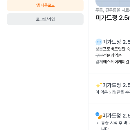
앱 다운로드
두통, 편두통을 치료
미가드정 2.5
로그인/가입
미가드정 2.
성분
프로바트립탄 숙
구분
전문의약품
업체
에스케이케미칼(
미가드정 2.
이 약은 뇌혈관을 수
미가드정 2.
통증 시작 후 바
니다.