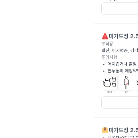
미가드정 2.
부작용
발진, 어지럼증, 감
주의사항
어지럽거나 졸릴 
편두통의 예방약으
미가드정 2.
실온(1~30℃)