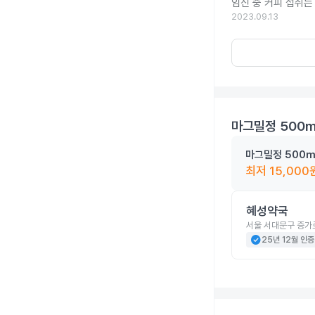
임신 중 커피 섭취는
2023.09.13
마그밀정 500
마그밀정 500m
최저
15,000
혜성약국
서울 서대문구 증가
check_circle
25년 12월 인증