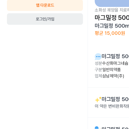
앱 다운로드
소화성 궤양을 치료
마그밀정 50
로그인/가입
마그밀정 500
평균
15,000원
마그밀정 50
성분
수산화마그네슘 
구분
일반의약품
업체
삼남제약(주)
마그밀정 50
이 약은 변비완화작