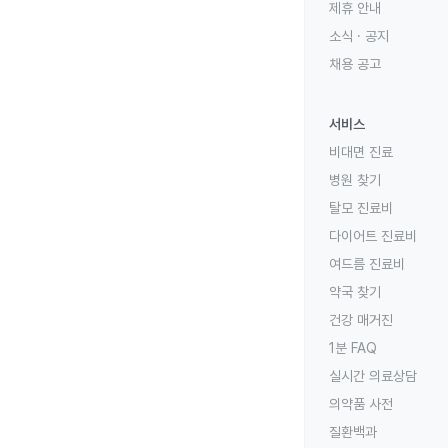
제휴 안내
소식 · 공지
채용 공고
서비스
비대면 진료
병원 찾기
탈모 진료비
다이어트 진료비
여드름 진료비
약국 찾기
건강 매거진
1분 FAQ
실시간 의료상담
의약품 사전
질환백과