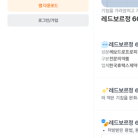
앱 다운로드
기침을 가라앉히고 
레드보르정 6
로그인/가입
레드보르정 
성분
레보드로프로피진
구분
전문의약품
업체
한국휴텍스제약(
레드보르정 
이 약은 기침을 완화
레드보르정 
처방받은 용법, 