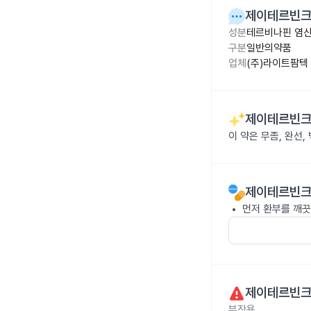
제이테르빈크
성분
테르비나핀 염산
구분
일반의약품
업체
(주)라이트팜텍
제이테르빈크
이 약은 무좀, 완선
제이테르빈크
먼저 환부를 깨끗
제이테르빈크
부작용