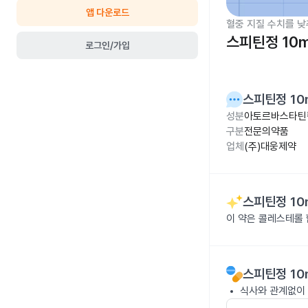
앱 다운로드
혈중 지질 수치를 낮
스피틴정 10
로그인/가입
스피틴정 10
성분
아토르바스타틴칼
구분
전문의약품
업체
(주)대웅제약
스피틴정 10
이 약은 콜레스테롤
스피틴정 10
식사와 관계없이 