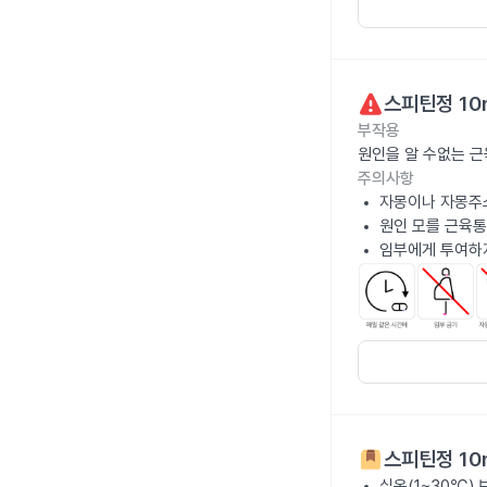
스피틴정 10
부작용
원인을 알 수없는 근
주의사항
자몽이나 자몽주
원인 모를 근육통
임부에게 투여하
스피틴정 10
실온(1~30℃)