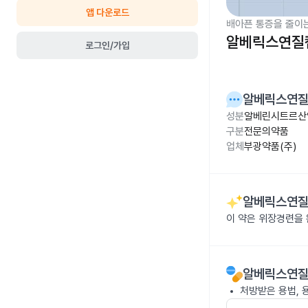
앱 다운로드
배아픈 통증을 줄이
알베릭스연질
로그인/가입
알베릭스연
성분
알베린시트르산염
구분
전문의약품
업체
부광약품(주)
알베릭스연
이 약은 위장경련을
알베릭스연
처방받은 용법, 