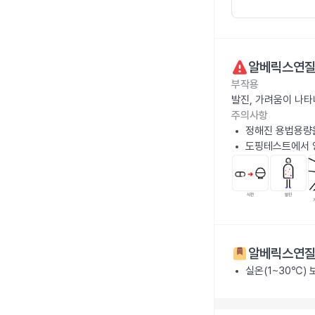
알베릭스연
부작용
발진, 가려움이 나
주의사항
정해진 용법용량
도핑테스트에서 
알베릭스연
실온(1~30℃)