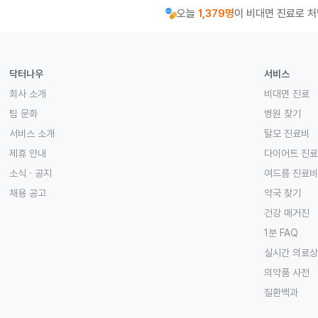
오늘
1,379명
이 비대면 진료로 
닥터나우
서비스
회사 소개
비대면 진료
팀 문화
병원 찾기
서비스 소개
탈모 진료비
제휴 안내
다이어트 진
소식 · 공지
여드름 진료비
채용 공고
약국 찾기
건강 매거진
1분 FAQ
실시간 의료
의약품 사전
질환백과