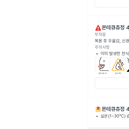
몬테큐츄정 
부작용
복용 후 우울감, 신
주의사항
이미 발생한 천식
몬테큐츄정 
실온(1~30℃)