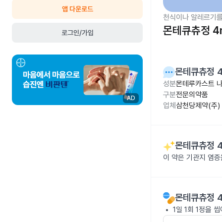
앱 다운로드
천식이나 알레르기를
몬테큐츄정 4
로그인/가입
몬테큐츄정 
성분
몬테루카스트 나트
구분
전문의약품
AD
업체
삼천당제약(주)
몬테큐츄정 
이 약은 기관지 염증
몬테큐츄정 
1일 1회 1정을 