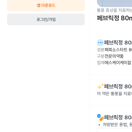
앱 다운로드
통풍 증상을 치료하
페브릭정 80
로그인/가입
페브릭정 80
성분
페북소스타트 8
구분
전문의약품
업체
에스케이케미칼(
페브릭정 80
이 약은 통풍을 치
페브릭정 80
처방받은 용법, 