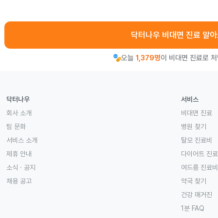
닥터나우 비대면 진료 알
오늘
1,379명
이 비대면 진료로 
닥터나우
서비스
회사 소개
비대면 진료
팀 문화
병원 찾기
서비스 소개
탈모 진료비
제휴 안내
다이어트 진
소식 · 공지
여드름 진료비
채용 공고
약국 찾기
건강 매거진
1분 FAQ