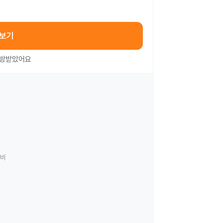
아보기
처방받았어요
료비