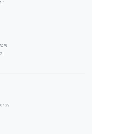
상담
널톡
하기
00439