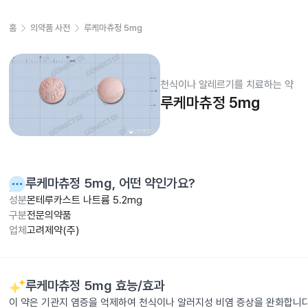
홈
의약품 사전
루케마츄정 5mg
천식이나 알레르기를 치료하는 약
루케마츄정 5mg
루케마츄정 5mg
, 어떤 약인가요?
성분
몬테루카스트 나트륨 5.2mg
구분
전문의약품
업체
고려제약(주)
루케마츄정 5mg
효능/효과
이 약은 기관지 염증을 억제하여 천식이나 알러지성 비염 증상을 완화합니다