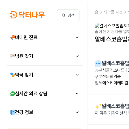
홈
의약품 사전
검색
좁아진 기관지를 넓
비대면 진료
알베스코흡입제
병원 찾기
알베스코흡입제
성분
시클레소니드 1
약국 찾기
구분
전문의약품
업체
에스케이케미칼(
실시간 의료 상담
알베스코흡입제
건강 정보
이 약은 기관지천식