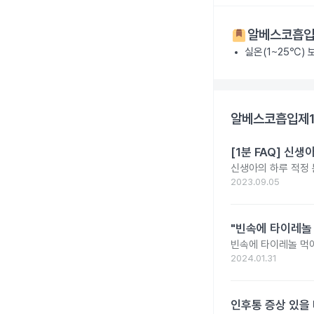
알베스코흡입제
실온(1~25℃)
알베스코흡입제1
[1분 FAQ] 신
신생아의 하루 적정
2023.09.05
"빈속에 타이레놀
빈속에 타이레놀 먹
2024.01.31
인후통 증상 있을 