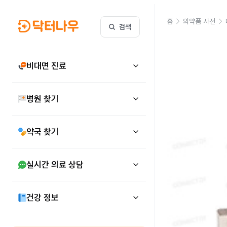
홈
의약품 사전
검색
비대면 진료
병원 찾기
약국 찾기
실시간 의료 상담
건강 정보