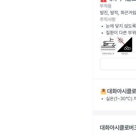
부작용
발진, 발적, 화끈거
주의사항
눈에 닿지 않도록
질환이 다른 부위
대화아시클로
실온(1~30℃)
대화아시클로버크